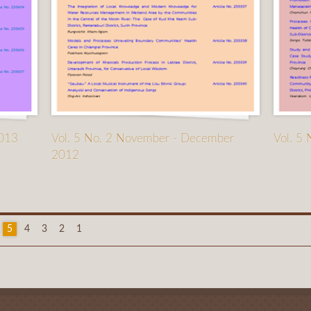
2013
Vol. 5 No. 2 November - December
Vol. 5
2012
5
4
3
2
1