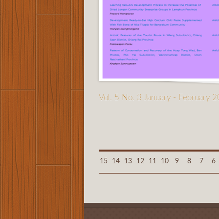
Vol. 5 No. 3 January - February 
15
14
13
12
11
10
9
8
7
6