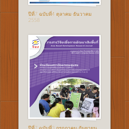
ปีที่7 ฉบับที่4 ตุลาคม-ธันวาคม
2558
ปีที่7 ฉบับที่3 กรกฎาคม-กันยายน