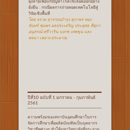
ยุงลายเพื่อแก้ปัญหาโรคไข้เลือดออกอย่าง
ยั่งยืน : กรณีผลการถ่ายทอดเทคโนโลยีสู่
วิจัยเชิงพื้นที่
โดย จรวย สุวรรณบำรุง สุภาพร ทอง
จันทร์ ชุมพร ผลประเสริญ ประยุทธ สีตุกา
อนุสรณ์ ศรีวาริน บงกช เทพขุน และ
พจนา เหมาะประมาณ
ปีที่10 ฉบับที่ 1 มกราคม - กุมภาพันธ์
2561
ความพร้อมของสถาบันอุดมศึกษาในการ
จัดการศึกษาเพื่อผลิตบัณฑิตเป็นบุคลากร
วิชาชีพต่างๆ ทำให้มหาวิทยาลัยที่กระจาย