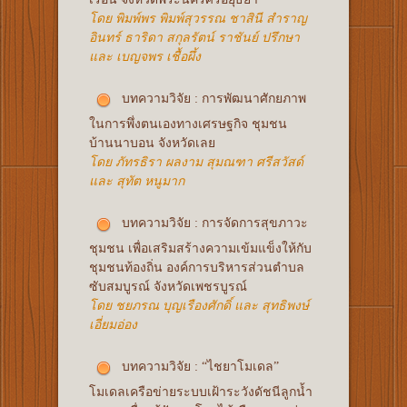
โดย พิมพ์พร พิมพ์สุวรรณ ชาสินี สำราญ
อินทร์ ธาริดา สกุลรัตน์ ราชันย์ ปรึกษา
และ เบญจพร เชื้อผึ้ง
บทความวิจัย : การพัฒนาศักยภาพ
ในการพึ่งตนเองทางเศรษฐกิจ ชุมชน
บ้านนาบอน จังหวัดเลย
โดย ภัทรธิรา ผลงาม สุมณฑา ศรีสวัสด์
และ สุทัต หนูมาก
บทความวิจัย : การจัดการสุขภาวะ
ชุมชน เพื่อเสริมสร้างความเข้มแข็งให้กับ
ชุมชนท้องถิ่น องค์การบริหารส่วนตำบล
ซับสมบูรณ์ จังหวัดเพชรบูรณ์
โดย ชยภรณ บุญเรืองศักดิ์ และ สุทธิพงษ์
เอี่ยมอ่อง
บทความวิจัย : “ไชยาโมเดล”
โมเดลเครือข่ายระบบเฝ้าระวังดัชนีลูกน้ำ