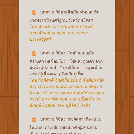
บทความวิจัย :ผลิตภัณฑ์หมอนขิด
ยางพาราบ้านศรีฐาน จังหวัดยโสธร
โดย ชัยวุฒิ วัดจัง ศันศนีย์ ศรีจันทร์
เสาวลักษณ์ บุญยอด และ สราวุธ
ประเสริฐศรี
บทความวิจัย : ร่วมด้วยช่วยกัน
สร้างความเชื่อมโยง “ โซ่แห่งคุณค่า จาก
ต้นน้ำสู่ปลายน้ำ ” กรณีศึกษา : กลุ่มเพื่อน
แพะ (ผู้เลี้ยงแพะ) จังหวัดภูเก็ต
โดย กิตติศักดิ์ จิตต์เกื้อ อนันต์ สันติอมรทัต
จารุวรรณ พรหมเงิน แสงระวี ณ พัทลุง อ
นิตทยา กังแฮ ชาญณรงค์ ตันติชำนาญกุล
วารุณี ธารารัตนากุล เกษม เชื้อสมัน วรา
ลักษณ์ ไชยทัพ และ นุจิรัตน์ ปิวคำ
บทความวิจัย : การจัดการที่พักแรม
ในแหล่งท่องเที่ยวเชิงนิเวศ ชุมชนสาม
เรือน จังหวัดพระนครศรีอยุธยา