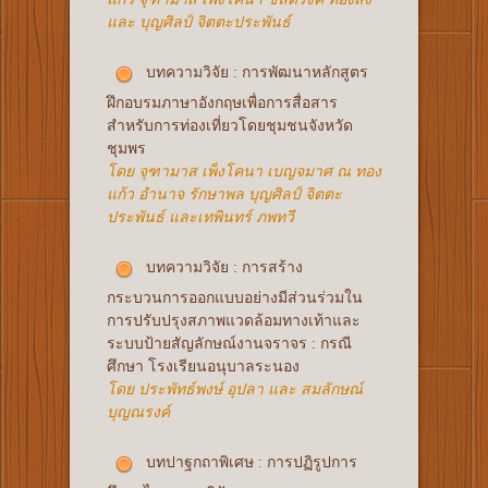
และ บุญศิลป์ จิตตะประพันธ์
บทความวิจัย : การพัฒนาหลักสูตร
ฝึกอบรมภาษาอังกฤษเพื่อการสื่อสาร
สำหรับการท่องเที่ยวโดยชุมชนจังหวัด
ชุมพร
โดย จุฑามาส เพ็งโคนา เบญจมาศ ณ ทอง
แก้ว อำนาจ รักษาพล บุญศิลป์ จิตตะ
ประพันธ์ และเทพินทร์ ภพทวี
บทความวิจัย : การสร้าง
กระบวนการออกแบบอย่างมีส่วนร่วมใน
การปรับปรุงสภาพแวดล้อมทางเท้าและ
ระบบป้ายสัญลักษณ์งานจราจร : กรณี
ศึกษา โรงเรียนอนุบาลระนอง
โดย ประพัทธ์พงษ์ อุปลา และ สมลักษณ์
บุญณรงค์
บทปาฐกถาพิเศษ : การปฏิรูปการ