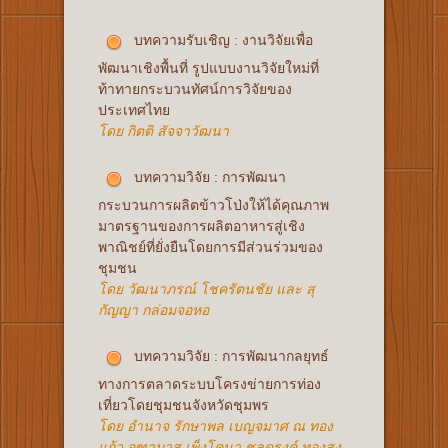
บทความรับเชิญ : งานวิจัยเพื่อ
พัฒนาเชิงพื้นที่ รูปแบบงานวิจัยใหม่ที่
ท้าทายกระบวนทัศน์การวิจัยของ
ประเทศไทย
โดย กิตติ สัจจาวัฒนา
บทความวิจัย : การพัฒนา
กระบวนการผลิตข้าวโป่งให้ได้คุณภาพ
มาตรฐานของการผลิตอาหารสู่เชิง
พาณิชย์ที่ยั่งยืนโดยการมีส่วนร่วมของ
ชุมชน
โดย วัฒนาภรณ์ โชครัตนชัย และ สุ
กัญญา กล่อมจอหอ
บทความวิจัย : การพัฒนากลยุทธ์
ทางการตลาดระบบโครงข่ายการท่อง
เที่ยวโดยชุมชนจังหวัดชุมพร
โดย อำนาจ รักษาพล เบญจมาศ ณ ทอง
แก้ว จุฑามาส เพ็งโคนา ชลดรงค์ ทองสง