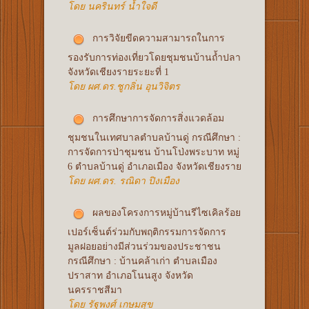
โดย นครินทร์ น้ำใจดี
การวิจัยขีดความสามารถในการ
รองรับการท่องเที่ยวโดยชุมชนบ้านถ้ำปลา
จังหวัดเชียงรายระยะที่ 1
โดย ผศ.ดร.ชูกลิ่น อุนวิจิตร
การศึกษาการจัดการสิ่งแวดล้อม
ชุมชนในเทศบาลตำบลบ้านดู่ กรณีศึกษา :
การจัดการป่าชุมชน บ้านโป่งพระบาท หมู่
6 ตำบลบ้านดู่ อำเภอเมือง จังหวัดเชียงราย
โดย ผศ.ดร. รณิดา ปิงเมือง
ผลของโครงการหมู่บ้านรีไซเคิลร้อย
เปอร์เซ็นต์ร่วมกับพฤติกรรมการจัดการ
มูลฝอยอย่างมีส่วนร่วมของประชาชน
กรณีศึกษา : บ้านคล้าเก่า ตำบลเมือง
ปราสาท อำเภอโนนสูง จังหวัด
นครราชสีมา
โดย รัฐพงศ์ เกษมสุข