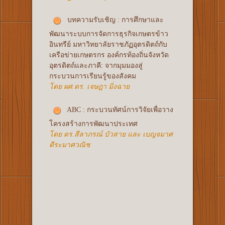
บทความรับเชิญ : การศึกษาและ
พัฒนาระบบการจัดการธุรกิจเกษตรข้าว
อินทรีย์ มหาวิทยาลัยราชภัฏอุตรดิตถ์กับ
เครือข่ายเกษตรกร องค์กรท้องถิ่นจังหวัด
อุตรดิตถ์และภาคี: จากมุมมองสู่
กระบวนการเรียนรู้ของสังคม
โดย ผศ.ดร. เจษฎา มิ่งฉาย
ABC : กระบวนทัศน์การวิจัยเพื่อวาง
โครงสร้างการพัฒนาประเทศ
โดย ดร.สีลาภรณ์ บัวสาย และ เบญจมาศ
ตีระมาศวณิช