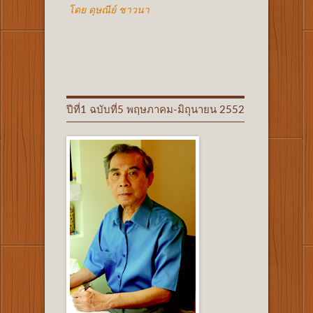
โดย ดุษณีย์ ชาวนา
ปีที่1 ฉบับที่5 พฤษภาคม-มิถุนายน 2552