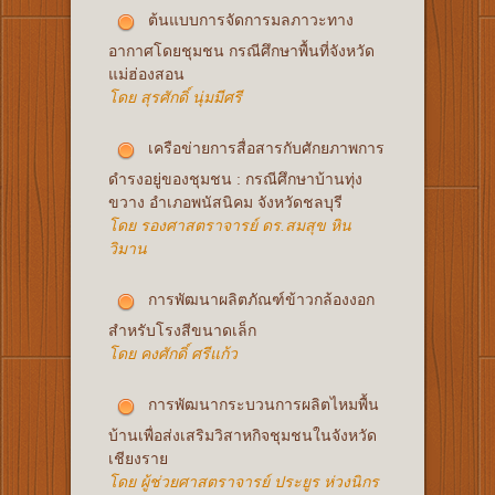
ต้นแบบการจัดการมลภาวะทาง
อากาศโดยชุมชน กรณีศึกษาพื้นที่จังหวัด
แม่ฮ่องสอน
โดย สุรศักดิ์ นุ่มมีศรี
เครือข่ายการสื่อสารกับศักยภาพการ
ดำรงอยู่ของชุมชน : กรณีศึกษาบ้านทุ่ง
ขวาง อำเภอพนัสนิคม จังหวัดชลบุรี
โดย รองศาสตราจารย์ ดร.สมสุข หิน
วิมาน
การพัฒนาผลิตภัณฑ์ข้าวกล้องงอก
สำหรับโรงสีขนาดเล็ก
โดย คงศักดิ์ ศรีแก้ว
การพัฒนากระบวนการผลิตไหมพื้น
บ้านเพื่อส่งเสริมวิสาหกิจชุมชนในจังหวัด
เชียงราย
โดย ผู้ช่วยศาสตราจารย์ ประยูร ห่วงนิกร