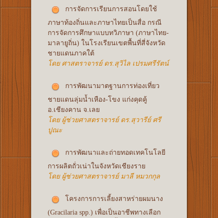
การจัดการเรียนการสอนโดยใช้
ภาษาท้องถิ่นและภาษาไทยเป็นสื่อ กรณี
การจัดการศึกษาแบบทวิภาษา (ภาษาไทย-
มาลายูถิ่น) ในโรงเรียนเขตพื้นที่สี่จังหวัด
ชายแดนภาคใต้
โดย ศาสตราจารย์ ดร.สุวิไล เปรมศรีรัตน์
การพัฒนามาตฐานการท่องเที่ยว
ชายแดนลุ่มน้ำเหือง-โขง แก่งคุดคู้
อ.เชียงคาน จ.เลย
โดย ผู้ช่วยศาสตราจารย์ ดร.สุวารีย์ ศรี
ปูณะ
การพัฒนาและถ่ายทอดเทคโนโลยี
การผลิตถั่วเน่าในจังหวัดเชียงราย
โดย ผู้ช่วยศาสตราจารย์ มาลี หมวกกุล
โครงการการเลี้ยงสาหร่ายผมนาง
(Gracilaria spp.) เพื่อเป็นอาชีพทางเลือก