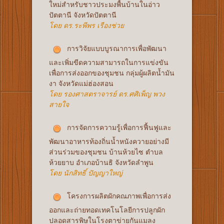
ใหม่สำหรับชาวประมงพื้นบ้านในอ่าว
ปัตตานี จังหวัดปัตตานี
โดย ดร.ระพีพร เรืองช่วย
การวิจัยแบบบูรณาการเพื่อพัฒนา
และเพิ่มขีดความสามารถในการแข่งขัน
เพื่อการส่งออกของชุมชน กลุ่มผู้ผลิตน้ำมัน
งา จังหวัดแม่ฮ่องสอน
โดย รองศาสตราจารย์ ดร.ศศิเพ็ญ พวง
สายใจ
การจัดการความรู้เพื่อการฟื้นฟูและ
พัฒนาอาหารท้องถิ่นน้ำหนังควายอย่างมี
ส่วนร่วมของชุมชน บ้านห้วยไซ ตำบล
ห้วยยาบ อำเภอบ้านธิ จังหวัดลำพูน
โดย นักสิทธิ์ ปัญญาใหญ่
โครงการผลิตผักคณภาพเพื่อการส่ง
ออกและถ่ายทอดเทคโนโลยีการปลูกผัก
ปลอดสารพิษในโรงตาข่ายกันแมลง